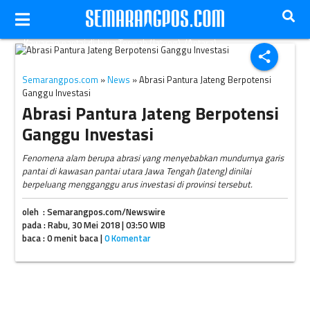
Kawasan pantai di Jawa Tengah (Jateng). (Antara)
share
Semarangpos.com
»
News
» Abrasi Pantura Jateng Berpotensi
Ganggu Investasi
Abrasi Pantura Jateng Berpotensi
Ganggu Investasi
Fenomena alam berupa abrasi yang menyebabkan mundurnya garis
pantai di kawasan pantai utara Jawa Tengah (Jateng) dinilai
berpeluang mengganggu arus investasi di provinsi tersebut.
oleh : Semarangpos.com/Newswire
pada : Rabu, 30 Mei 2018 | 03:50 WIB
baca : 0 menit baca |
0 Komentar