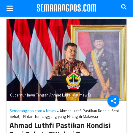
Gubernur Jawa Tengah Ahmad Luthfi. (Istimewa)
share
Semarangpos.com
»
News
» Ahmad Luthfi Pastikan Kondisi Seni
Sehat, TKI dari Temanggung yang Hilang di Malaysia
Ahmad Luthfi Pastikan Kondisi