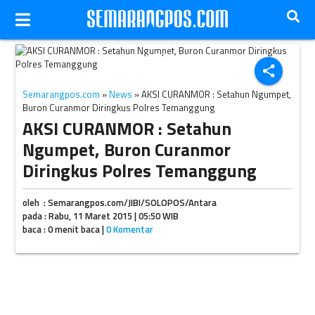
Ilustrasi penangkapan penjahat. (JIBI/Harian Jogja/Antara)
share
Semarangpos.com
»
News
» AKSI CURANMOR : Setahun Ngumpet,
Buron Curanmor Diringkus Polres Temanggung
AKSI CURANMOR : Setahun
Ngumpet, Buron Curanmor
Diringkus Polres Temanggung
oleh : Semarangpos.com/JIBI/SOLOPOS/Antara
pada : Rabu, 11 Maret 2015 | 05:50 WIB
baca : 0 menit baca |
0 Komentar