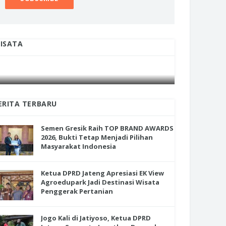
ISATA
INI CARA UMAT KRISTIANI SALATIGA
INI CARA
JAGA KERUKUNAN SAMBUT NATAL
JAGA KE
ERITA TERBARU
Semen Gresik Raih TOP BRAND AWARDS
2026, Bukti Tetap Menjadi Pilihan
Masyarakat Indonesia
Ketua DPRD Jateng Apresiasi EK View
Agroedupark Jadi Destinasi Wisata
Penggerak Pertanian
Jogo Kali di Jatiyoso, Ketua DPRD