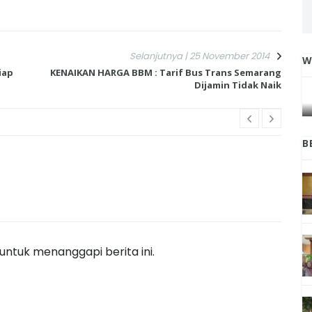
Selanjutnya | 25 November 2014
W
iap
KENAIKAN HARGA BBM : Tarif Bus Trans Semarang
IGA
INI CARA UMAT KRISTIANI SALATIGA
Dijamin Tidak Naik
L
JAGA KERUKUNAN SAMBUT NATAL
B
ntuk menanggapi berita ini.