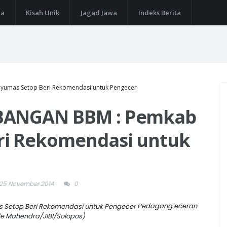
ga
Kisah Unik
Jagad Jawa
Indeks Berita
umas Setop Beri Rekomendasi untuk Pengecer
MBANGAN BBM : Pemkab
ri Rekomendasi untuk
 25 November 2014
0
Pedagang eceran
Ade Mahendra/JIBI/Solopos)