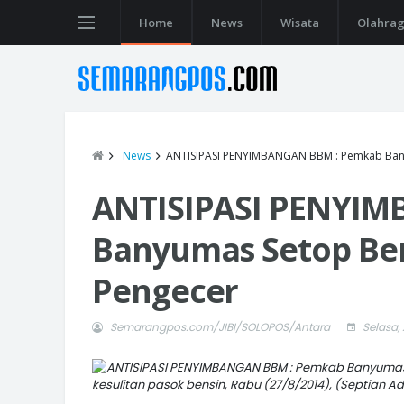
Home
News
Wisata
Olahra
News
ANTISIPASI PENYIMBANGAN BBM : Pemkab Bany
ANTISIPASI PENYI
Banyumas Setop Be
Pengecer
Semarangpos.com/JIBI/SOLOPOS/Antara
Selasa,
kesulitan pasok bensin, Rabu (27/8/2014), (Septian 