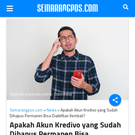
Ilustrasi pinjaman online. (Istimewa)
share
Semarangpos.com
»
News
» Apakah Akun Kredivo yang Sudah
Dihapus Permanen Bisa Diaktifkan Kembali?
Apakah Akun Kredivo yang Sudah
Dihapus Permanen Bisa