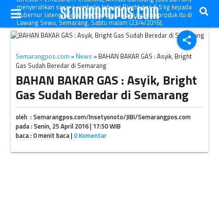
menyerahkan secara simbolis tabung Bright gas 5,5 kg kepada
Gubernur Jateng Ganjar Pranowo pada peluncuran produk itu di
Lawang Sewu, Semarang, Sabtu malam (23/4/2016).
(JIBI/Semarangpos.com/Insetyonoto)
share
Semarangpos.com
»
News
» BAHAN BAKAR GAS : Asyik, Bright
Gas Sudah Beredar di Semarang
BAHAN BAKAR GAS : Asyik, Bright
Gas Sudah Beredar di Semarang
oleh : Semarangpos.com/Insetyonoto/JIBI/Semarangpos.com
pada : Senin, 25 April 2016 | 17:50 WIB
baca : 0 menit baca |
0 Komentar