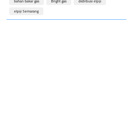
bahan bakar gas
Bright gas
distribusi elpiji
elpiji Semarang