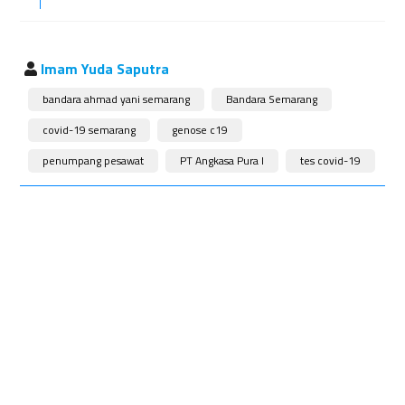
Imam Yuda Saputra
bandara ahmad yani semarang
Bandara Semarang
covid-19 semarang
genose c19
penumpang pesawat
PT Angkasa Pura I
tes covid-19