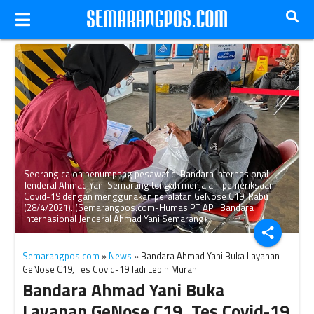
Seorang calon penumpang pesawat di Bandara Internasional
Jenderal Ahmad Yani Semarang tengah menjalani pemeriksaan
Covid-19 dengan menggunakan peralatan GeNose C19, Rabu
(28/4/2021). (Semarangpos.com-Humas PT AP I Bandara
Internasional Jenderal Ahmad Yani Semarang)
share
Semarangpos.com
»
News
» Bandara Ahmad Yani Buka Layanan
GeNose C19, Tes Covid-19 Jadi Lebih Murah
Bandara Ahmad Yani Buka
Layanan GeNose C19, Tes Covid-19