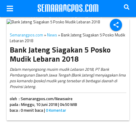
Layanan mobil keliling Bank Jateng di Solo. (Solopos)
share
Semarangpos.com
»
News
» Bank Jateng Siagakan 5 Posko Mudik
Lebaran 2018
Bank Jateng Siagakan 5 Posko
Mudik Lebaran 2018
Dalam menyongsong musim mudik Lebaran 2018, PT Bank
Pembangunan Daerah Jawa Tengah (Bank Jateng) menyiagakan lima
pos komando (posko) mudik yang tersebar di berbagai daerah di
Provinsi Jateng.
oleh : Semarangpos.com/Newswire
pada : Minggu, 10 Juni 2018 | 04:50 WIB
baca : 0 menit baca |
0 Komentar