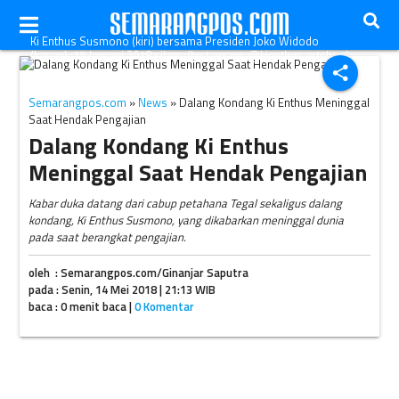
Ki Enthus Susmono (kiri) bersama Presiden Joko Widodo
(kanan), 15 Januari 2018 silam. (Instagram-@kienthus.artshop)
share
Semarangpos.com
»
News
» Dalang Kondang Ki Enthus Meninggal
Saat Hendak Pengajian
Dalang Kondang Ki Enthus
Meninggal Saat Hendak Pengajian
Kabar duka datang dari cabup petahana Tegal sekaligus dalang
kondang, Ki Enthus Susmono, yang dikabarkan meninggal dunia
pada saat berangkat pengajian.
oleh : Semarangpos.com/Ginanjar Saputra
pada : Senin, 14 Mei 2018 | 21:13 WIB
baca : 0 menit baca |
0 Komentar