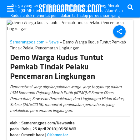
Warga yang tergabung dalam LSM Komando Pejuang Merah
Putih (KPMP), Selasa (24/4/2018), berdemonstrasi di Alun-Alun
Kudus untuk menuntut penindakan terhadap perusahaan yang
mencemari lingkungan hidup. (Antara-Akhmad Nazaruddin
Lathif)
share
Semarangpos.com
»
News
» Demo Warga Kudus Tuntut Pemkab
Tindak Pelaku Pencemaran Lingkungan
Demo Warga Kudus Tuntut
Pemkab Tindak Pelaku
Pencemaran Lingkungan
Demonstrasi yang digelar puluhan warga yang tergabung dalam
LSM Komando Pejuang Merah Putih (KPMP) di Kantor Dinas
Perumahan, Kawasan Permukiman, dan Lingkungan Hidup Kudus,
Selasa (24/4/2018), menuntut penindakan perusahaan yang
melakukan pencemaran lingkungan.
oleh : Semarangpos.com/Newswire
pada : Rabu, 25 April 2018 | 05:50 WIB
baca : 0 menit baca |
0 Komentar