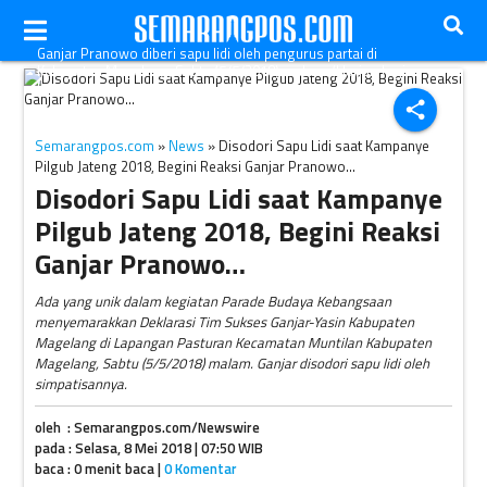
Ganjar Pranowo diberi sapu lidi oleh pengurus partai di
Kabupaten Magelang, Sabtu (5/5/2018) malam. (Harian Jogja-
Istimewa)
share
Semarangpos.com
»
News
» Disodori Sapu Lidi saat Kampanye
Pilgub Jateng 2018, Begini Reaksi Ganjar Pranowo…
Disodori Sapu Lidi saat Kampanye
Pilgub Jateng 2018, Begini Reaksi
Ganjar Pranowo…
Ada yang unik dalam kegiatan Parade Budaya Kebangsaan
menyemarakkan Deklarasi Tim Sukses Ganjar-Yasin Kabupaten
Magelang di Lapangan Pasturan Kecamatan Muntilan Kabupaten
Magelang, Sabtu (5/5/2018) malam. Ganjar disodori sapu lidi oleh
simpatisannya.
oleh : Semarangpos.com/Newswire
pada : Selasa, 8 Mei 2018 | 07:50 WIB
baca : 0 menit baca |
0 Komentar