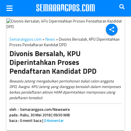
Ilustrasi vonis majelis hakim. (Solopos-Whisnupaksa
Kridhangkara)
share
Semarangpos.com
»
News
» Divonis Bersalah, KPU Diperintahkan
Proses Pendaftaran Kandidat DPD
Divonis Bersalah, KPU
Diperintahkan Proses
Pendaftaran Kandidat DPD
Bawaslu Jateng mengabulkan permohonan bakal calon anggota
DPD, Awigra. KPU Jateng yang dianggap bersalah dalam memproses
berkas pendaftaran aktivis HAM diperintahkan memproses ulang
pedaftaran tersebut.
oleh : Semarangpos.com/Newswire
pada : Rabu, 30 Mei 2018 | 09:50 WIB
baca : 0 menit baca |
0 Komentar