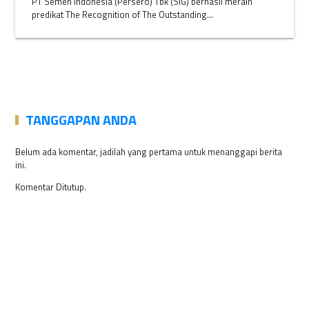
PT Semen Indonesia (Persero) Tbk (SIG) berhasil meraih
predikat The Recognition of The Outstanding...
TANGGAPAN ANDA
Belum ada komentar, jadilah yang pertama untuk menanggapi berita
ini.
Komentar Ditutup.