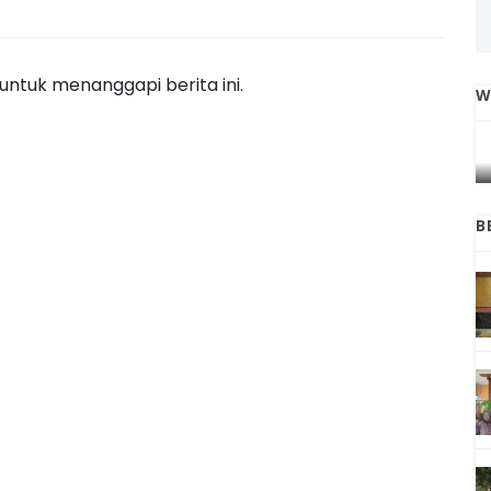
ntuk menanggapi berita ini.
W
IGA
INI CARA UMAT KRISTIANI SALATIGA
L
JAGA KERUKUNAN SAMBUT NATAL
B