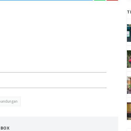
T
bandungan
NBOX