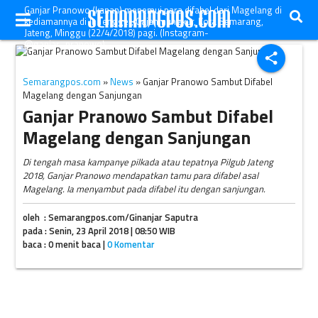
Ganjar Pranowo (kanan) menemui para difabel dari Magelang di
kediamannya di Jl. Tengger, Gajahmungkur, Kota Semarang,
Jateng, Minggu (22/4/2018) pagi. (Instagram-
@ganjar_pranowo)
share
Semarangpos.com
»
News
» Ganjar Pranowo Sambut Difabel
Magelang dengan Sanjungan
Ganjar Pranowo Sambut Difabel
Magelang dengan Sanjungan
Di tengah masa kampanye pilkada atau tepatnya Pilgub Jateng
2018, Ganjar Pranowo mendapatkan tamu para difabel asal
Magelang. Ia menyambut pada difabel itu dengan sanjungan.
oleh : Semarangpos.com/Ginanjar Saputra
pada : Senin, 23 April 2018 | 08:50 WIB
baca : 0 menit baca |
0 Komentar