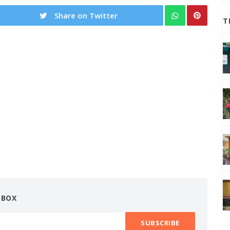
Share on Twitter
T
NBOX