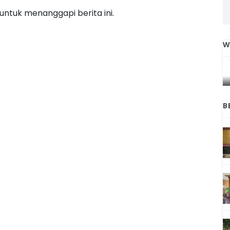
ntuk menanggapi berita ini.
W
IGA
INI CARA UMAT KRISTIANI SALATIGA
L
JAGA KERUKUNAN SAMBUT NATAL
B