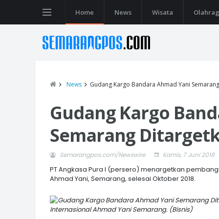
Home
News
Wisata
Olahra
News
Gudang Kargo Bandara Ahmad Yani Semarang
Gudang Kargo Band
Semarang Ditarget
Semarangpos.com/Newswire
Kamis, 7 Juni 2018
PT Angkasa Pura I (persero) menargetkan pembangu
Ahmad Yani, Semarang, selesai Oktober 2018.
Internasional Ahmad Yani Semarang. (Bisnis)