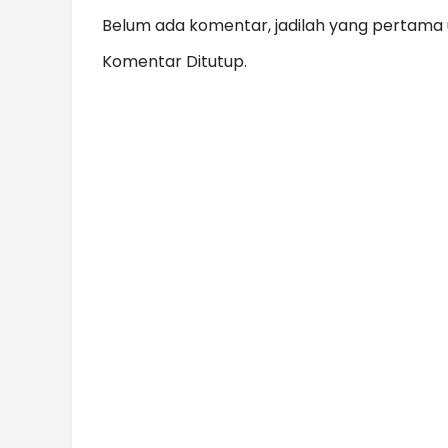
Belum ada komentar, jadilah yang pertama u
Komentar Ditutup.
INI CARA UMAT KRISTIANI SALAT
JAGA KERUKUNAN SAMBUT NATA