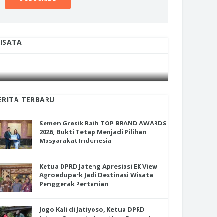
ISATA
INI CARA UMAT KRISTIANI SALATIGA
INI CARA
JAGA KERUKUNAN SAMBUT NATAL
JAGA KE
ERITA TERBARU
Semen Gresik Raih TOP BRAND AWARDS
2026, Bukti Tetap Menjadi Pilihan
Masyarakat Indonesia
Ketua DPRD Jateng Apresiasi EK View
Agroedupark Jadi Destinasi Wisata
Penggerak Pertanian
Jogo Kali di Jatiyoso, Ketua DPRD