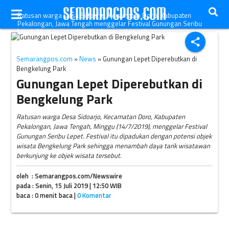
Ratusan warga Desa Sidoarjo, Kecamatan Doro, Kabupaten
Pekalongan, Jawa Tengah menggelar Festival Gunungan Seribu
Lepet, Minggu (14/7/2019). (Antara- Kutnadi)
share
Semarangpos.com
»
News
» Gunungan Lepet Diperebutkan di
Bengkelung Park
Gunungan Lepet Diperebutkan di
Bengkelung Park
Ratusan warga Desa Sidoarjo, Kecamatan Doro, Kabupaten
Pekalongan, Jawa Tengah, Minggu (14/7/2019), menggelar Festival
Gunungan Seribu Lepet. Festival itu dipadukan dengan potensi objek
wisata Bengkelung Park sehingga menambah daya tarik wisatawan
berkunjung ke objek wisata tersebut.
oleh : Semarangpos.com/Newswire
pada : Senin, 15 Juli 2019 | 12:50 WIB
baca : 0 menit baca |
0 Komentar