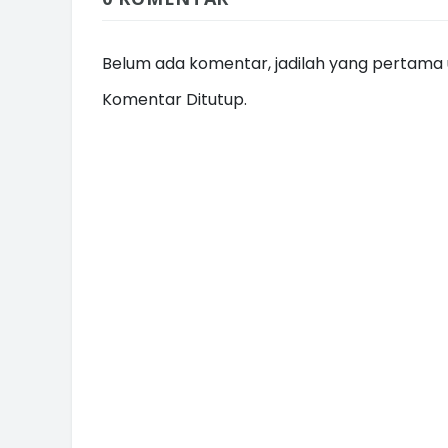
Belum ada komentar, jadilah yang pertama u
Komentar Ditutup.
INI CARA UMAT KRISTIANI SALAT
JAGA KERUKUNAN SAMBUT NATA