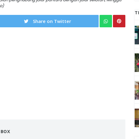
o)
T
Share on Twitter
NBOX