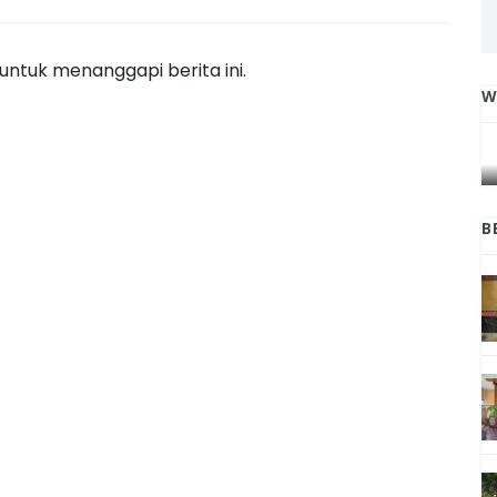
ntuk menanggapi berita ini.
W
IGA
INI CARA UMAT KRISTIANI SALATIGA
L
JAGA KERUKUNAN SAMBUT NATAL
B