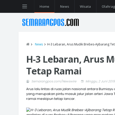
Home
News
Wisata
Olahra
News
H-3 Lebaran, Arus Mudik Brebes-Ajibarang Te
H-3 Lebaran, Arus M
Tetap Ramai
Semarangpos.com/Newswire
Minggu, 2 Juni 2019
Arus lalu lintas di ruas jalan nasional antara Bumi
yang merupakan pintu masuk jalur jalan arteri Jawa 
ramai meskipun tetap lancar.
melintas di ruas Brebes-Ajibarang yang merupakan j