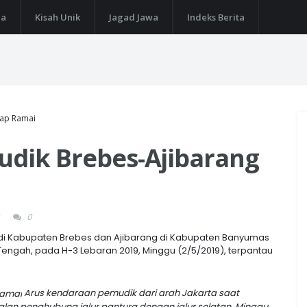
ga
Kisah Unik
Jagad Jawa
Indeks Berita
tap Ramai
udik Brebes-Ajibarang
0
ayu di Kabupaten Brebes dan Ajibarang di Kabupaten Banyumas
Tengah, pada H-3 Lebaran 2019, Minggu (2/5/2019), terpantau
Arus kendaraan pemudik dari arah Jakarta saat
alan penghubung jalur pantura dengan jalur selatan, Minggu