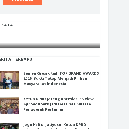
ISATA
INI CARA UMAT KRISTIANI SALATIGA
INI CARA
JAGA KERUKUNAN SAMBUT NATAL
JAGA KE
ERITA TERBARU
Semen Gresik Raih TOP BRAND AWARDS
2026, Bukti Tetap Menjadi Pilihan
Masyarakat Indonesia
Ketua DPRD Jateng Apresiasi EK View
Agroedupark Jadi Destinasi Wisata
Penggerak Pertanian
Jogo Kali di Jatiyoso, Ketua DPRD