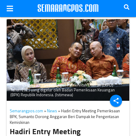
Ketua DPRD Jateng Sumanto menghadiri Entry Meeting
pemeriksaan Laporan Keuangan Pemerintah Daerah (LKPD)
Tahun 2025 yang digelar oleh Badan Pemeriksaan Keuangan
(BPK) Republik Indonesia. (Istimewa)
share
Semarangpos.com
»
News
» Hadiri Entry Meeting Pemeriksaan
BPK, Sumanto Dorong Anggaran Beri Dampak ke Pengentasan
Kemiskinan
Hadiri Entry Meeting