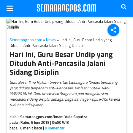
Guru besar Ilmu Hukum Undip, Suteki. (Solopos/Imam Yuda S.)
share
Semarangpos.com
»
News
» Hari Ini, Guru Besar Undip yang
Dituduh Anti-Pancasila Jalani Sidang Disiplin
Hari Ini, Guru Besar Undip yang
Dituduh Anti-Pancasila Jalani
Sidang Disiplin
Guru Besar Ilmu Hukum Universitas Diponegoro (Undip) Semarang
yang diduga berpaham anti-Pancasila, Profesor Suteki, Rabu
(6/6/2018) ini. Guru besar asal Sragen itu pun mengaku siap
menjalani sidang disiplin sebagai pegawai negeri sipil (PNS) karena
tuduhan indisipliner.
oleh : Semarangpos.com/Imam Yuda Saputra
pada : Rabu, 6 Juni 2018 | 04:50 WIB
baca : 0 menit baca |
0 Komentar