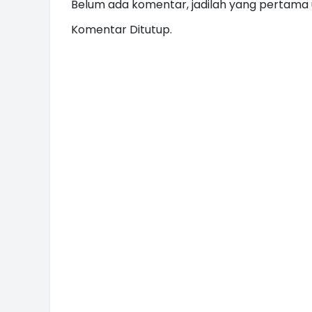
Belum ada komentar, jadilah yang pertama u
Komentar Ditutup.
INI CARA UMAT KRISTIANI SALAT
JAGA KERUKUNAN SAMBUT NATA