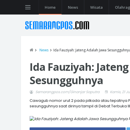
Home
News
Wisata
Olahra
News
Ida Fauziyah: Jateng Adalah Jawa Sesungguhny
Ida Fauziyah: Jaten
Sesungguhnya
Semarangpos.com/Ginanjar Saputra
Kamis, 21 Ju
Cawagub nomor urut 2 pada pilkada atau tepatnya 
sesungguhnya saat dirinya tampil di Debat Terbuka III