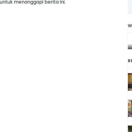
ntuk menanggapi berita ini.
W
IGA
INI CARA UMAT KRISTIANI SALATIGA
L
JAGA KERUKUNAN SAMBUT NATAL
B