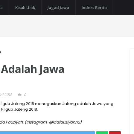
ga
Kisah Unik
Jagad Jawa
Indeks Berita
a
g Adalah Jawa
ni 2018
0
Pilgub Jateng 2018 menegaskan Jateng adalah Jawa yang
 Pilgub Jateng 2018.
Ida Fauziyah. (Instagram-@idafauziyahnu)