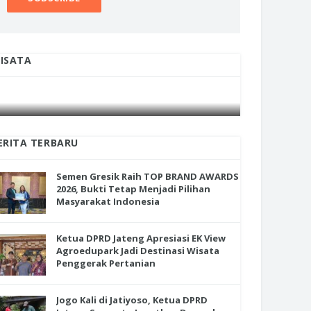
ISATA
INI CARA UMAT KRISTIANI SALATIGA
INI CARA
JAGA KERUKUNAN SAMBUT NATAL
JAGA KE
ERITA TERBARU
Semen Gresik Raih TOP BRAND AWARDS
2026, Bukti Tetap Menjadi Pilihan
Masyarakat Indonesia
Ketua DPRD Jateng Apresiasi EK View
Agroedupark Jadi Destinasi Wisata
Penggerak Pertanian
Jogo Kali di Jatiyoso, Ketua DPRD