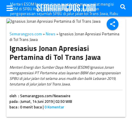
Menteri ESDM Ignasius Jonan membantu masyarakat mengisi
BBM di SPBU Km. 260 Brebes di sela-sela peninjauan
pengoperasian sejumlah SPBU di jalur jalan tol Trans Jawa, Rabu
(12/6/2019) tengah malam. (Antara-Nur Istibsaroh)
share
Semarangpos.com
»
News
» Ignasius Jonan Apresiasi Pertamina
di Tol Trans Jawa
Ignasius Jonan Apresiasi
Pertamina di Tol Trans Jawa
Menteri Energi dan Sumber Daya Mineral (ESDM) Ignasius Jonan
mengapresiasi PT Pertamina atas layanan BBM dan pengoperasian
SPBU di jalur jalan tol selama arus mudik dan balik Lebaran 2019,
terutama di jalur jalan tol Trans Jawa.
oleh : Semarangpos.com/Newswire
pada : Jumat, 14 Juni 2019 | 02:50 WIB
baca : 0 menit baca |
0 Komentar