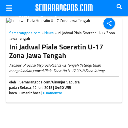
Logo PSSI Jateng. (Twitter-@pssi_jawatengah)
share
Semarangpos.com
»
News
» Ini Jadwal Piala Soeratin U-17 Zona
Jawa Tengah
Ini Jadwal Piala Soeratin U-17
Zona Jawa Tengah
Asosiasi Provinsi (Asprov) PSSI Jawa Tengah (Jateng) telah
mengeluarkan jadwal Piala Soeratin U-17 2018 Zona Jateng.
oleh : Semarangpos.com/Ginanjar Saputra
pada : Selasa, 12 Juni 2018 | 04:50 WIB
baca : 0 menit baca |
0 Komentar