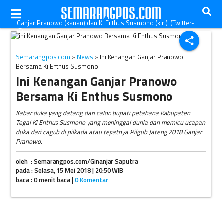
Ganjar Pranowo (kanan) dan Ki Enthus Susmono (kiri). (Twitter-
@ganjarpranowo)
share
Semarangpos.com
»
News
» Ini Kenangan Ganjar Pranowo
Bersama Ki Enthus Susmono
Ini Kenangan Ganjar Pranowo
Bersama Ki Enthus Susmono
Kabar duka yang datang dari calon bupati petahana Kabupaten
Tegal Ki Enthus Susmono yang meninggal dunia dan memicu ucapan
duka dari cagub di pilkada atau tepatnya Pilgub Jateng 2018 Ganjar
Pranowo.
oleh : Semarangpos.com/Ginanjar Saputra
pada : Selasa, 15 Mei 2018 | 20:50 WIB
baca : 0 menit baca |
0 Komentar