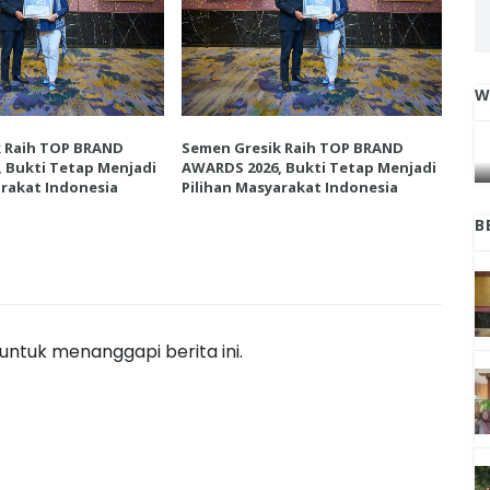
W
IGA
INI CARA UMAT KRISTIANI SALATIGA
L
JAGA KERUKUNAN SAMBUT NATAL
k Raih TOP BRAND
Semen Gresik Raih TOP BRAND
Sem
 Bukti Tetap Menjadi
AWARDS 2026, Bukti Tetap Menjadi
AWA
arakat Indonesia
Pilihan Masyarakat Indonesia
Pil
B
ntuk menanggapi berita ini.