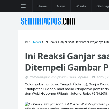
Home
News
Wisata
Olahra
News
Ini Reaksi Ganjar saat Liat Poster Wajahnya 
Ini Reaksi Ganjar sa
Ditempeli Gambar 
Semarangpos.com/Imam Yuda Saputra
Kamis, 7
Calon gubernur Jawa Tengah (Jateng), Ganjar Pran
Kabupaten Cilacap, saat masa kampanye pemilihan 
dan Wakil Gubernur (Pilgub) Jateng, Rabu (6/6/2018)
Pilgub Jateng, Ganjar Pranowo, menunjukkan poster 