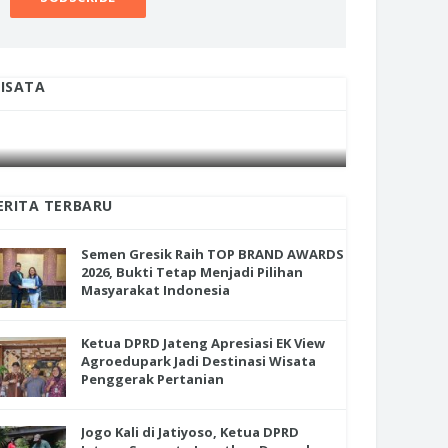
ISATA
INI CARA UMAT KRISTIANI SALATIGA
INI CARA
JAGA KERUKUNAN SAMBUT NATAL
JAGA KE
en Gresik Raih TOP BRAND
RDS 2026, Bukti Tetap Menjadi
ihan Masyarakat Indonesia
ERITA TERBARU
Semen Gresik Raih TOP BRAND AWARDS
2026, Bukti Tetap Menjadi Pilihan
Masyarakat Indonesia
Ketua DPRD Jateng Apresiasi EK View
Agroedupark Jadi Destinasi Wisata
Penggerak Pertanian
Jogo Kali di Jatiyoso, Ketua DPRD