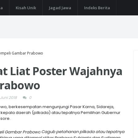
ga
Kisah Unik
Jagad Jawa
Indeks Berita
Ditempeli Gambar Prabowo
at Liat Poster Wajahnya
Prabowo
 Juni 2018
0
owo, berkesempatan mengunjungi Pasar Karna, Sidareja,
kepala daerah (pilkada) atau tepatnya Pemilihan Gubernur
 sore.
Cagub petahanan pilkada atau tepatnya
dirinya yang ditempel stiker Prabowo Subianto dan Sudirman