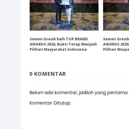
INI CARA UMAT KRISTIANI SALAT
JAGA KERUKUNAN SAMBUT NATA
P BRAND
Semen Gresik Raih TOP BRAND
Semen Gresi
etap Menjadi
AWARDS 2026, Bukti Tetap Menjadi
AWARDS 2026,
donesia
Pilihan Masyarakat Indonesia
Pilihan Masy
0 KOMENTAR
Belum ada komentar, jadilah yang pertama u
Komentar Ditutup.