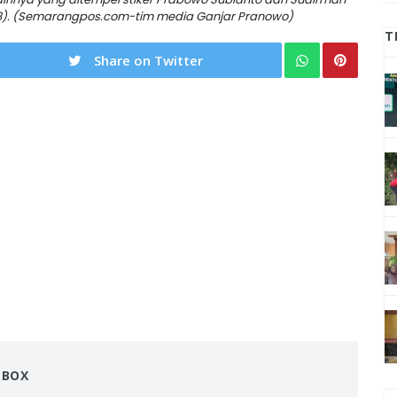
2018). (Semarangpos.com-tim media Ganjar Pranowo)
T
Share on Twitter
NBOX