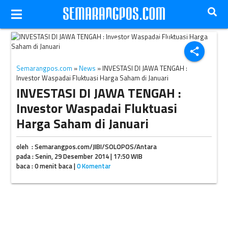
Ilustrasi pergerakan kurs rupiah (Dwi Prasetya/JIBI/Bisnis)
share
Semarangpos.com
»
News
» INVESTASI DI JAWA TENGAH :
Investor Waspadai Fluktuasi Harga Saham di Januari
INVESTASI DI JAWA TENGAH :
Investor Waspadai Fluktuasi
Harga Saham di Januari
oleh : Semarangpos.com/JIBI/SOLOPOS/Antara
pada : Senin, 29 Desember 2014 | 17:50 WIB
baca : 0 menit baca |
0 Komentar