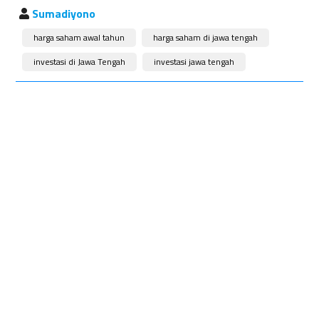
Sumadiyono
harga saham awal tahun
harga saham di jawa tengah
investasi di Jawa Tengah
investasi jawa tengah