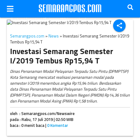
Ilustrasi Investasi (Solopos/Whisnupaksa)
share
Semarangpos.com
»
News
» Investasi Semarang Semester I/2019
Tembus Rp15,94 T
Investasi Semarang Semester
I/2019 Tembus Rp15,94 T
Dinas Penanaman Modal Pelayanan Terpadu Satu Pintu (DPMPTSP)
Kota Semarang mencatat realisasi penanaman modal pada
semester I/2019 menembus angka Rp15,94 triliun. Berdasarkan
data Dinas Penanaman Modal Pelayanan Terpadu Satu Pintu
(DPMPTSP), Penanaman Modal Dalam Negeri (PMDN) Rp14,36 triliun
dan Penanaman Modal Asing (PMA) Rp1,58 triliun.
oleh : Semarangpos.com/Newswire
pada : Rabu, 17 Juli 2019 | 02:50 WIB
baca : 0 menit baca |
0 Komentar