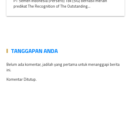
PT Semen Indonesia (Persero) Tbk (SIG) berhasil meraih
predikat The Recognition of The Outstanding...
TANGGAPAN ANDA
Belum ada komentar, jadilah yang pertama untuk menanggapi berita
ini.
Komentar Ditutup.