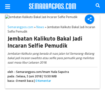
Ilustrasi Jembatan Kalikuto. (Istimewa/Pemprov Jateng)
share
Semarangpos.com
»
News
» Jembatan Kalikuto Bakal Jadi Incaran
Selfie Pemudik
Jembatan Kalikuto Bakal Jadi
Incaran Selfie Pemudik
Jembatan Kalikuto yang berada di ruas jalan tol Semarang-Batang
bakal jadi incaran swafoto atau selfie para pemudik yang melintas
saat masa libur Lebaran 2018.
oleh : Semarangpos.com/Imam Yuda Saputra
pada : Selasa, 5 Juni 2018 | 13:50 WIB
baca : 0 menit baca |
0 Komentar