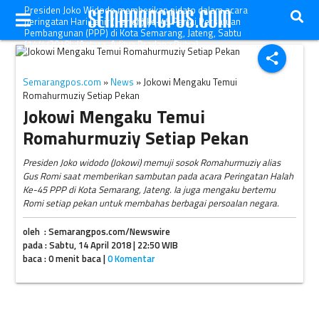
Presiden Joko Widodo memberikan pidato dalam acara
peringatan Hari Lahir (Harlah) ke-45 Partai Persatuan
Pembangunan (PPP) di Kota Semarang, Jateng, Sabtu
(14/4/2018). (Antara-Aditya Pradana Putra)
share
Semarangpos.com
»
News
» Jokowi Mengaku Temui
Romahurmuziy Setiap Pekan
Jokowi Mengaku Temui
Romahurmuziy Setiap Pekan
Presiden Joko widodo (Jokowi) memuji sosok Romahurmuziy alias
Gus Romi saat memberikan sambutan pada acara Peringatan Halah
Ke-45 PPP di Kota Semarang, Jateng. Ia juga mengaku bertemu
Romi setiap pekan untuk membahas berbagai persoalan negara.
oleh : Semarangpos.com/Newswire
pada : Sabtu, 14 April 2018 | 22:50 WIB
baca : 0 menit baca |
0 Komentar