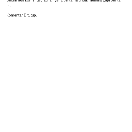
Belum ada komentar, jadilah yang pertama untuk menanggapi berita
ini.
Komentar Ditutup.