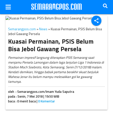
Ilustrasi PSIS Semarang vs Persela (Instagram @psisfcofficial)
share
Semarangpos.com
»
News
» Kuasai Permainan, PSIS Belum Bisa
Jebol Gawang Persela
Kuasai Permainan, PSIS Belum
Bisa Jebol Gawang Persela
Permainan impresif langsung diterapkan PSIS Semarang saat
menjamu Persela Lamongan dalam laga lanjutan Liga 1 Indonesia di
Stadion Moch Soebroto, Kota Semarang, Senin (7/12/2018) malam.
Kendati demikian, hingga babak pertama berakhir skuat berjuluk
Mahesa Jenar itu belum mampu melesakkan gol ke gawang
tamunya.
oleh : Semarangpos.com/Imam Yuda Saputra
pada : Senin, 7 Mei 2018 | 19:50 WIB
baca : 0 menit baca |
0 Komentar