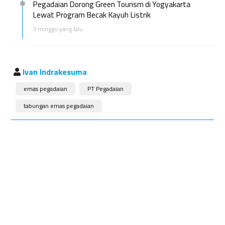
Pegadaian Dorong Green Tourism di Yogyakarta
Lewat Program Becak Kayuh Listrik
3 minggu yang lalu
Ivan Indrakesuma
emas pegadaian
PT Pegadaian
tabungan emas pegadaian