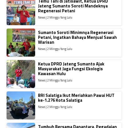
Temu Tani di Jatisawit, Ketua DPRD
Jateng Sumanto Soroti Mandeknya
Regenerasi Petani
News | 2 Minggu Yang Lalu
Sumanto Soroti Minimnya Regenerasi
Petani, Ingatkan Bahaya Menjual Sawah
Warisan
News | 2 Minggu Yang Lalu
Ketua DPRD Jateng Sumanto Ajak
Masyarakat Jaga Fungsi Ekologis
Kawasan Hulu
News | 2 Minggu Yang Lalu
BRI Salatiga Ikut Meriahkan Pawai HUT
ke-1.276 Kota Salatiga
News | 2 Minggu Yang Lalu
Tumbuh Bersama Danantara, Pegadaian