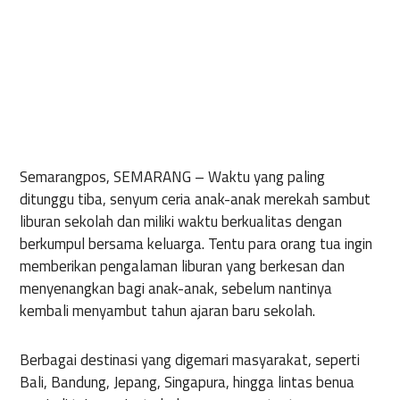
Semarangpos, SEMARANG –
Waktu yang paling
ditunggu tiba, senyum ceria anak-anak merekah sambut
liburan sekolah dan miliki waktu berkualitas dengan
berkumpul bersama keluarga. Tentu para orang tua ingin
memberikan pengalaman liburan yang berkesan dan
menyenangkan bagi anak-anak, sebelum nantinya
kembali menyambut tahun ajaran baru sekolah.
Berbagai destinasi yang digemari masyarakat, seperti
Bali, Bandung, Jepang, Singapura, hingga lintas benua