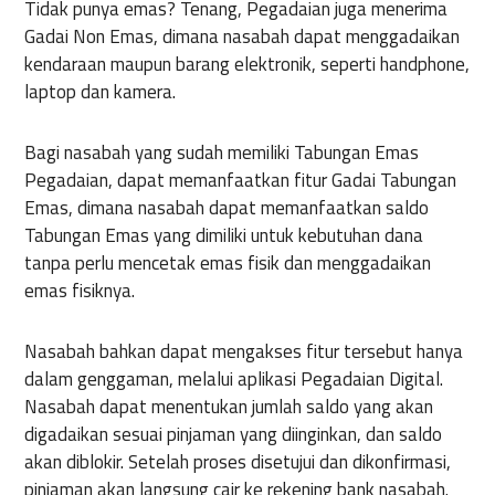
Tidak punya emas? Tenang, Pegadaian juga menerima
Gadai Non Emas, dimana nasabah dapat menggadaikan
kendaraan maupun barang elektronik, seperti handphone,
laptop dan kamera.
Bagi nasabah yang sudah memiliki Tabungan Emas
Pegadaian, dapat memanfaatkan fitur Gadai Tabungan
Emas, dimana nasabah dapat memanfaatkan saldo
Tabungan Emas yang dimiliki untuk kebutuhan dana
tanpa perlu mencetak emas fisik dan menggadaikan
emas fisiknya.
Nasabah bahkan dapat mengakses fitur tersebut hanya
dalam genggaman, melalui aplikasi Pegadaian Digital.
Nasabah dapat menentukan jumlah saldo yang akan
digadaikan sesuai pinjaman yang diinginkan, dan saldo
akan diblokir. Setelah proses disetujui dan dikonfirmasi,
pinjaman akan langsung cair ke rekening bank nasabah.