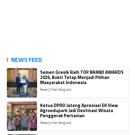
NEWS FEED
Semen Gresik Raih TOP BRAND AWARDS
2026, Bukti Tetap Menjadi Pilihan
Masyarakat Indonesia
News | 3 Hari Yang Lalu
Ketua DPRD Jateng Apresiasi EK View
Agroedupark Jadi Destinasi Wisata
Penggerak Pertanian
News | 4 Hari Yang Lalu