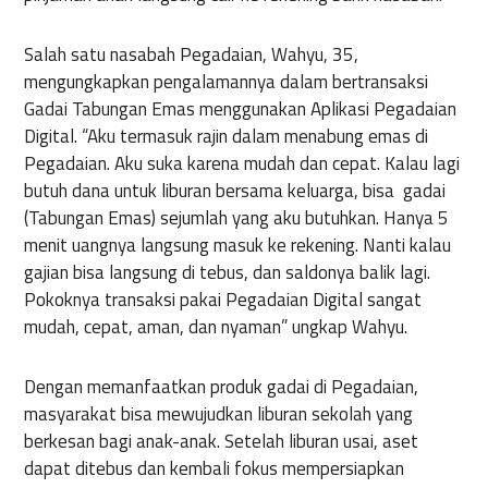
Salah satu nasabah Pegadaian, Wahyu, 35,
mengungkapkan pengalamannya dalam bertransaksi
Gadai Tabungan Emas menggunakan Aplikasi Pegadaian
Digital. “Aku termasuk rajin dalam menabung emas di
Pegadaian. Aku suka karena mudah dan cepat. Kalau lagi
butuh dana untuk liburan bersama keluarga, bisa gadai
(Tabungan Emas) sejumlah yang aku butuhkan. Hanya 5
menit uangnya langsung masuk ke rekening. Nanti kalau
gajian bisa langsung di tebus, dan saldonya balik lagi.
Pokoknya transaksi pakai Pegadaian Digital sangat
mudah, cepat, aman, dan nyaman” ungkap Wahyu.
Dengan memanfaatkan produk gadai di Pegadaian,
masyarakat bisa mewujudkan liburan sekolah yang
berkesan bagi anak-anak. Setelah liburan usai, aset
dapat ditebus dan kembali fokus mempersiapkan