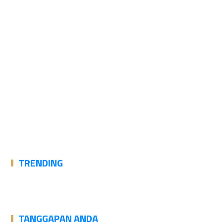
TRENDING
TANGGAPAN ANDA