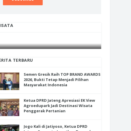
ISATA
INI CARA UMAT KRISTIANI SALATIGA
INI CARA
en Gresik Raih TOP BRAND
JAGA KERUKUNAN SAMBUT NATAL
JAGA KE
RDS 2026, Bukti Tetap Menjadi
ihan Masyarakat Indonesia
ERITA TERBARU
Semen Gresik Raih TOP BRAND AWARDS
2026, Bukti Tetap Menjadi Pilihan
Masyarakat Indonesia
Ketua DPRD Jateng Apresiasi EK View
Agroedupark Jadi Destinasi Wisata
Penggerak Pertanian
Jogo Kali di Jatiyoso, Ketua DPRD