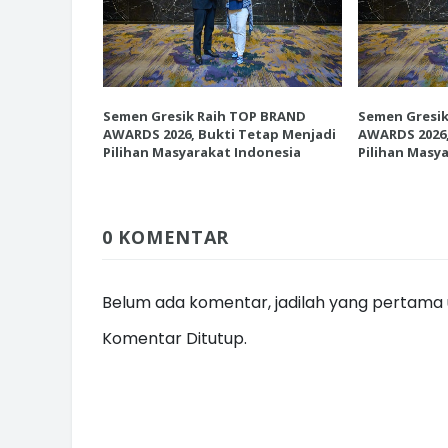
INI CARA UMAT KRISTIANI SALAT
P BRAND
Semen Gresik Raih TOP BRAND
Semen Gresi
JAGA KERUKUNAN SAMBUT NATA
etap Menjadi
AWARDS 2026, Bukti Tetap Menjadi
AWARDS 2026,
donesia
Pilihan Masyarakat Indonesia
Pilihan Masy
0 KOMENTAR
Belum ada komentar, jadilah yang pertama u
Komentar Ditutup.