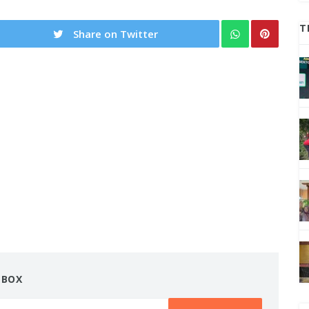
T
Share on Twitter
NBOX