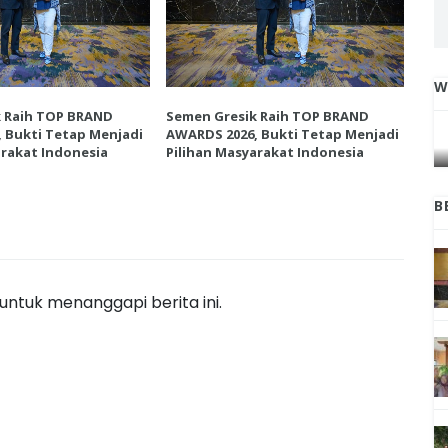
W
IGA
INI CARA UMAT KRISTIANI SALATIGA
k Raih TOP BRAND
Semen Gresik Raih TOP BRAND
Sem
L
JAGA KERUKUNAN SAMBUT NATAL
 Bukti Tetap Menjadi
AWARDS 2026, Bukti Tetap Menjadi
AWA
arakat Indonesia
Pilihan Masyarakat Indonesia
Pil
B
ntuk menanggapi berita ini.