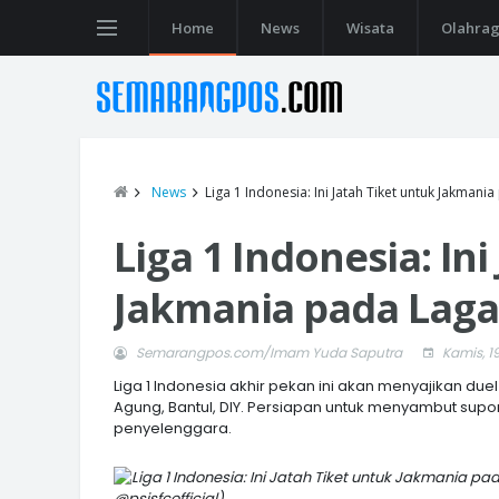
Home
News
Wisata
Olahra
News
Liga 1 Indonesia: Ini Jatah Tiket untuk Jakmania
Liga 1 Indonesia: In
Jakmania pada Laga 
Semarangpos.com/Imam Yuda Saputra
Kamis, 19
Liga 1 Indonesia akhir pekan ini akan menyajikan duel
Agung, Bantul, DIY. Persiapan untuk menyambut supor
penyelenggara.
@psisfcofficial)