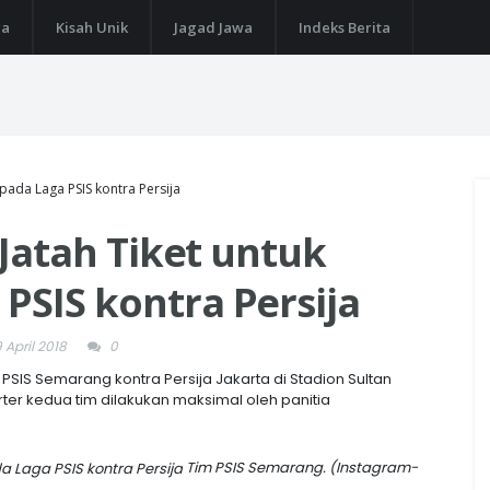
ga
Kisah Unik
Jagad Jawa
Indeks Berita
 pada Laga PSIS kontra Persija
i Jatah Tiket untuk
PSIS kontra Persija
 April 2018
0
 PSIS Semarang kontra Persija Jakarta di Stadion Sultan
ter kedua tim dilakukan maksimal oleh panitia
Tim PSIS Semarang. (Instagram-