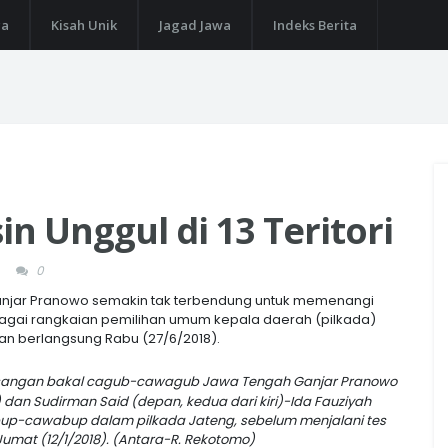
ga
Kisah Unik
Jagad Jawa
Indeks Berita
in Unggul di 13 Teritori
0
 Ganjar Pranowo semakin tak terbendung untuk memenangi
bagai rangkaian pemilihan umum kepala daerah (pilkada)
an berlangsung Rabu (27/6/2018).
angan bakal cagub-cawagub Jawa Tengah Ganjar Pranowo
 dan Sudirman Said (depan, kedua dari kiri)-Ida Fauziyah
abup-cawabup dalam pilkada Jateng, sebelum menjalani tes
umat (12/1/2018). (Antara-R. Rekotomo)