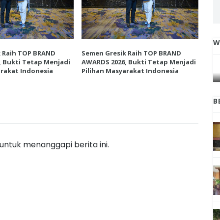
W
k Raih TOP BRAND
Semen Gresik Raih TOP BRAND
Sem
IGA
INI CARA UMAT KRISTIANI SALATIGA
 Bukti Tetap Menjadi
AWARDS 2026, Bukti Tetap Menjadi
AWA
L
JAGA KERUKUNAN SAMBUT NATAL
arakat Indonesia
Pilihan Masyarakat Indonesia
Pil
B
ntuk menanggapi berita ini.