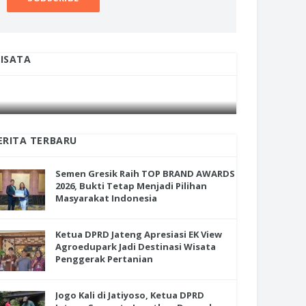
ISATA
en Gresik Raih TOP BRAND
INI CARA UMAT KRISTIANI SALATIGA
INI CARA
RDS 2026, Bukti Tetap Menjadi
JAGA KERUKUNAN SAMBUT NATAL
JAGA KE
ihan Masyarakat Indonesia
ERITA TERBARU
Semen Gresik Raih TOP BRAND AWARDS
2026, Bukti Tetap Menjadi Pilihan
Masyarakat Indonesia
Ketua DPRD Jateng Apresiasi EK View
Agroedupark Jadi Destinasi Wisata
Penggerak Pertanian
Jogo Kali di Jatiyoso, Ketua DPRD