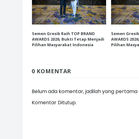
P BRAND
Semen Gresik Raih TOP BRAND
Semen Gresi
INI CARA UMAT KRISTIANI SALAT
etap Menjadi
AWARDS 2026, Bukti Tetap Menjadi
AWARDS 2026,
JAGA KERUKUNAN SAMBUT NATA
donesia
Pilihan Masyarakat Indonesia
Pilihan Masy
0 KOMENTAR
Belum ada komentar, jadilah yang pertama u
Komentar Ditutup.