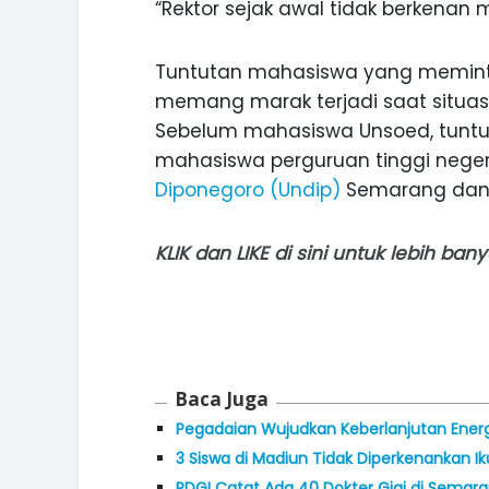
“Rektor sejak awal tidak berkenan
Tuntutan mahasiswa yang meminta
memang marak terjadi saat situasi 
Sebelum mahasiswa Unsoed, tuntu
mahasiswa perguruan tinggi negeri 
Diponegoro (Undip)
Semarang dan U
KLIK
dan
LIKE
di sini untuk lebih ba
Baca Juga
Pegadaian Wujudkan Keberlanjutan Energi
3 Siswa di Madiun Tidak Diperkenankan I
PDGI Catat Ada 40 Dokter Gigi di Sema