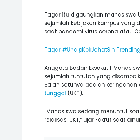
Tagar itu digaungkan mahasiswa
sejumlah kebijakan kampus yang d
saat pandemi virus corona atau Co
INI CARA UMAT KRISTIANI SALAT
JAGA KERUKUNAN SAMBUT NATA
Tagar #UndipKokJahatSih Trending
Anggota Badan Eksekutif Mahasisw
sejumlah tuntutan yang disampai
Salah satunya adalah keringanan
tunggal
(UKT).
“Mahasiswa sedang menuntut soa
relaksasi UKT,” ujar Fakruf saat dih