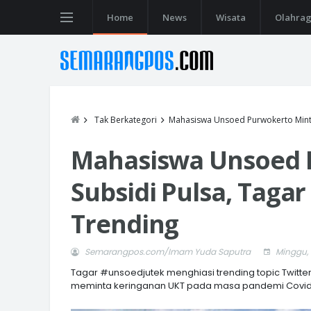
Home
News
Wisata
Olahra
Tak Berkategori
Mahasiswa Unsoed Purwokerto Minta 
Mahasiswa Unsoed 
Subsidi Pulsa, Taga
Trending
Semarangpos.com/Imam Yuda Saputra
Minggu, 
Tagar #unsoedjutek menghiasi trending topic Twitt
meminta keringanan UKT pada masa pandemi Covid