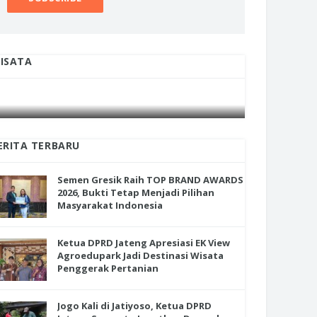
ISATA
INI CARA UMAT KRISTIANI SALATIGA
INI CARA
JAGA KERUKUNAN SAMBUT NATAL
JAGA KE
ERITA TERBARU
Semen Gresik Raih TOP BRAND AWARDS
2026, Bukti Tetap Menjadi Pilihan
Masyarakat Indonesia
Ketua DPRD Jateng Apresiasi EK View
Agroedupark Jadi Destinasi Wisata
Penggerak Pertanian
Jogo Kali di Jatiyoso, Ketua DPRD