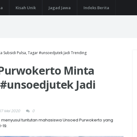
ga
Kisah Unik
Jagad Jawa
Indeks Berita
Subsidi Pulsa, Tagar #unsoedjutek Jadi Trending
Purwokerto Minta
r #unsoedjutek Jadi
17 Mei 2020
0
er menyusul tuntutan mahasiswa Unsoed Purwokerto yang
-19.