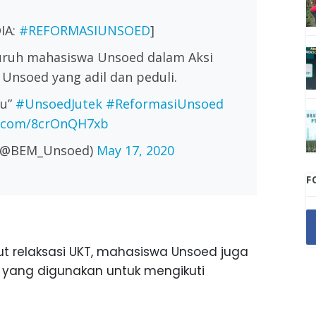
IA:
#REFORMASIUNSOED
]
luruh mahasiswa Unsoed dalam Aksi
Unsoed yang adil dan peduli.
tu”
#UnsoedJutek
#ReformasiUnsoed
er.com/8crOnQH7xb
 (@BEM_Unsoed)
May 17, 2020
F
t relaksasi UKT, mahasiswa Unsoed juga
 yang digunakan untuk mengikuti