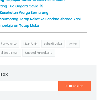
 Orang Tua Gegara Covid-19
m Kesehatan Warga Semarang
on Penumpang Tetap Nekat ke Bandara Ahmad Yani
Pembelajaran Tatap Muka
 Purwokerto
Kisah Unik
subsidi pulsa
twitter
ral Soedirman
Unsoed Purwokerto
NBOX