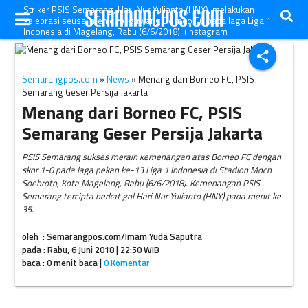
Striker PSIS Semarang, Hari Nur Yulianto (HNY), melakukan
selebrasi seusai menjebol gawang Borneo FC pada laga Liga 1
Indonesia di Magelang, Rabu (6/6/2018). (Instagram
@psisfcofficial)
share
Semarangpos.com
»
News
» Menang dari Borneo FC, PSIS
Semarang Geser Persija Jakarta
Menang dari Borneo FC, PSIS
Semarang Geser Persija Jakarta
PSIS Semarang sukses meraih kemenangan atas Borneo FC dengan
skor 1-0 pada laga pekan ke-13 Liga 1 Indonesia di Stadion Moch
Soebroto, Kota Magelang, Rabu (6/6/2018). Kemenangan PSIS
Semarang tercipta berkat gol Hari Nur Yulianto (HNY) pada menit ke-
35.
oleh : Semarangpos.com/Imam Yuda Saputra
pada : Rabu, 6 Juni 2018 | 22:50 WIB
baca : 0 menit baca |
0 Komentar