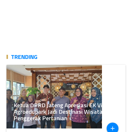
TRENDING
Ketua DPRD Jateng Apresiasi EK View
Agroedupark Jadi Destinasi Wisata
Penggerak Pertanian
add