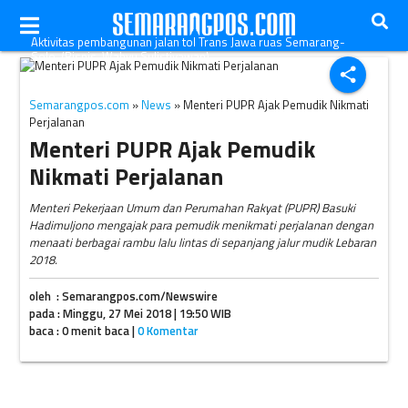
Aktivitas pembangunan jalan tol Trans Jawa ruas Semarang-
Solo. (Bisnis-Wahyu Sulistiyawan)
share
Semarangpos.com
»
News
» Menteri PUPR Ajak Pemudik Nikmati
Perjalanan
Menteri PUPR Ajak Pemudik
Nikmati Perjalanan
Menteri Pekerjaan Umum dan Perumahan Rakyat (PUPR) Basuki
Hadimuljono mengajak para pemudik menikmati perjalanan dengan
menaati berbagai rambu lalu lintas di sepanjang jalur mudik Lebaran
2018.
oleh : Semarangpos.com/Newswire
pada : Minggu, 27 Mei 2018 | 19:50 WIB
baca : 0 menit baca |
0 Komentar