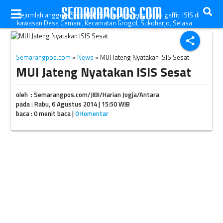
Sejumlah anggota Sapol PP Sukoharjo menghapus gaffiti ISIS di
kawasan Desa Cemani, Kecamatan Grogol, Sukoharjo, Selasa
(5/8/2014). (Iskandar/JIBI/Solopos)
share
Semarangpos.com
»
News
» MUI Jateng Nyatakan ISIS Sesat
MUI Jateng Nyatakan ISIS Sesat
oleh : Semarangpos.com/JIBI/Harian Jogja/Antara
pada : Rabu, 6 Agustus 2014 | 15:50 WIB
baca : 0 menit baca |
0 Komentar