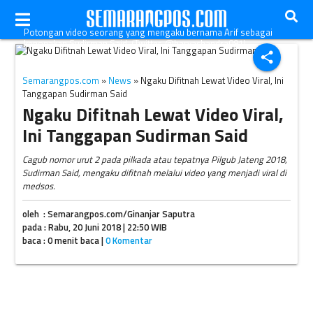
Potongan video seorang yang mengaku bernama Arif sebagai
keponakan Sudirman Said. (Twitter-@haryachandra091)
share
Semarangpos.com
»
News
» Ngaku Difitnah Lewat Video Viral, Ini
Tanggapan Sudirman Said
Ngaku Difitnah Lewat Video Viral,
Ini Tanggapan Sudirman Said
Cagub nomor urut 2 pada pilkada atau tepatnya Pilgub Jateng 2018,
Sudirman Said, mengaku difitnah melalui video yang menjadi viral di
medsos.
oleh : Semarangpos.com/Ginanjar Saputra
pada : Rabu, 20 Juni 2018 | 22:50 WIB
baca : 0 menit baca |
0 Komentar