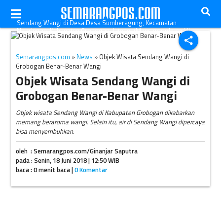
Sendang Wangi di Desa Desa Sumberagung, Kecamatan
Ngaringan, Kabupaten Grobogan, Jateng. (Maps.google.co.id)
share
Semarangpos.com
»
News
» Objek Wisata Sendang Wangi di
Grobogan Benar-Benar Wangi
Objek Wisata Sendang Wangi di
Grobogan Benar-Benar Wangi
Objek wisata Sendang Wangi di Kabupaten Grobogan dikabarkan
memang beraroma wangi. Selain itu, air di Sendang Wangi dipercaya
bisa menyembuhkan.
oleh : Semarangpos.com/Ginanjar Saputra
pada : Senin, 18 Juni 2018 | 12:50 WIB
baca : 0 menit baca |
0 Komentar