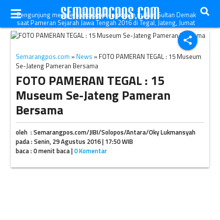
Pengunjung memperhatikan perlengkapan makan Sultan Demak
saat Pameran Sejarah Jawa Tengah 2016 di Tegal, Jateng, Jumat
(26/8/2016). (JIBI/Solopos/Antara/Oky Lukmansyah)
share
Semarangpos.com
»
News
» FOTO PAMERAN TEGAL : 15 Museum
Se-Jateng Pameran Bersama
FOTO PAMERAN TEGAL : 15
Museum Se-Jateng Pameran
Bersama
oleh : Semarangpos.com/JIBI/Solopos/Antara/Oky Lukmansyah
pada : Senin, 29 Agustus 2016 | 17:50 WIB
baca : 0 menit baca |
0 Komentar