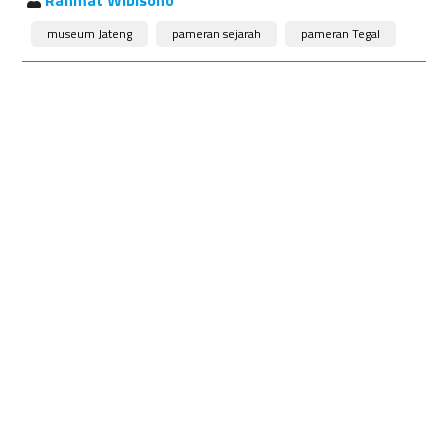
Rahmat Wibisono
museum Jateng
pameran sejarah
pameran Tegal