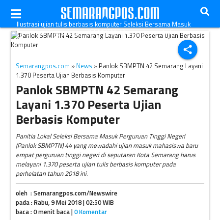
Ilustrasi ujian tulis berbasis komputer Seleksi Bersama Masuk
Perguruan Tinggi Negeri (SBMPTN). (Antara-Indrianto Eko
Suwarso)
share
Semarangpos.com
»
News
» Panlok SBMPTN 42 Semarang Layani
1.370 Peserta Ujian Berbasis Komputer
Panlok SBMPTN 42 Semarang
Layani 1.370 Peserta Ujian
Berbasis Komputer
Panitia Lokal Seleksi Bersama Masuk Perguruan Tinggi Negeri
(Panlok SBMPTN) 44 yang mewadahi ujian masuk mahasiswa baru
empat perguruan tinggi negeri di seputaran Kota Semarang harus
melayani 1.370 peserta ujian tulis berbasis komputer pada
perhelatan tahun 2018 ini.
oleh : Semarangpos.com/Newswire
pada : Rabu, 9 Mei 2018 | 02:50 WIB
baca : 0 menit baca |
0 Komentar