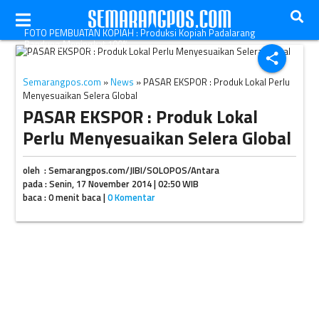
FOTO PEMBUATAN KOPIAH : Produksi Kopiah Padalarang
Bandung Meningkat 100%
share
Semarangpos.com
»
News
» PASAR EKSPOR : Produk Lokal Perlu
Menyesuaikan Selera Global
PASAR EKSPOR : Produk Lokal
Perlu Menyesuaikan Selera Global
oleh : Semarangpos.com/JIBI/SOLOPOS/Antara
pada : Senin, 17 November 2014 | 02:50 WIB
baca : 0 menit baca |
0 Komentar