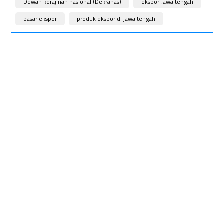
Dewan kerajinan nasional (Dekranas)
ekspor Jawa tengah
pasar ekspor
produk ekspor di jawa tengah