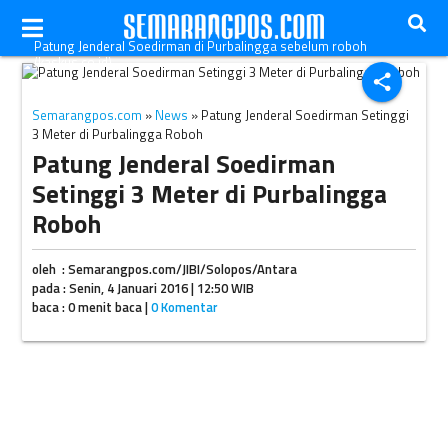
Patung Jenderal Soedirman di Purbalingga sebelum roboh
(kaskus.co.id)
share
Semarangpos.com
»
News
» Patung Jenderal Soedirman Setinggi
3 Meter di Purbalingga Roboh
Patung Jenderal Soedirman
Setinggi 3 Meter di Purbalingga
Roboh
oleh : Semarangpos.com/JIBI/Solopos/Antara
pada : Senin, 4 Januari 2016 | 12:50 WIB
baca : 0 menit baca |
0 Komentar