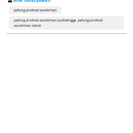
Anik Sulistyawati
patung jenderal soedirman
patung jenderal soedirman purbalingga. patung jenderal
soedirman roboh