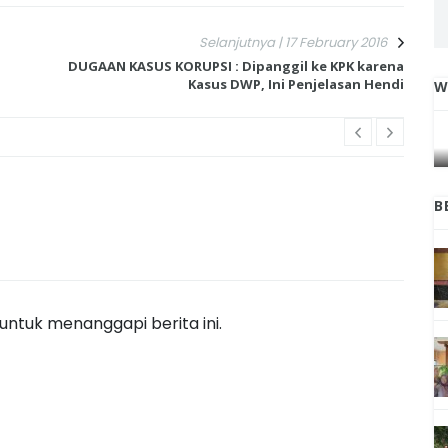
Selanjutnya | 17 February 2016
DUGAAN KASUS KORUPSI : Dipanggil ke KPK karena
Kasus DWP, Ini Penjelasan Hendi
W
IGA
INI CARA UMAT KRISTIANI SALATIGA
L
JAGA KERUKUNAN SAMBUT NATAL
B
ntuk menanggapi berita ini.