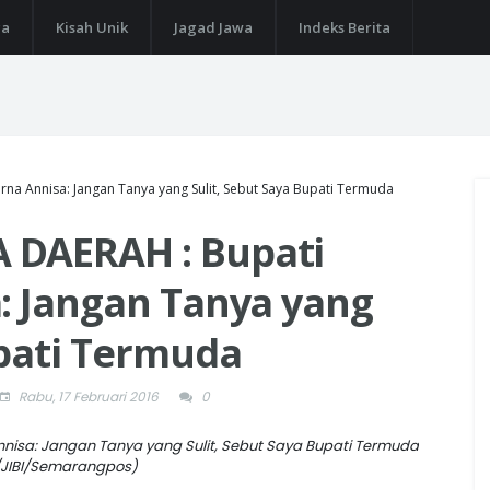
ga
Kisah Unik
Jagad Jawa
Indeks Berita
na Annisa: Jangan Tanya yang Sulit, Sebut Saya Bupati Termuda
 DAERAH : Bupati
: Jangan Tanya yang
upati Termuda
Rabu, 17 Februari 2016
0
/JIBI/Semarangpos)