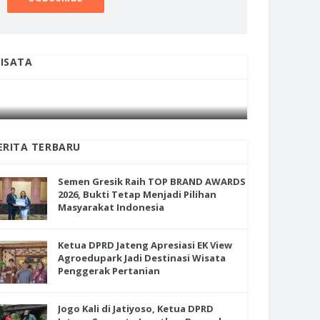
ISATA
INI CARA UMAT KRISTIANI SALATIGA
INI CARA
JAGA KERUKUNAN SAMBUT NATAL
JAGA KE
ERITA TERBARU
Semen Gresik Raih TOP BRAND AWARDS
2026, Bukti Tetap Menjadi Pilihan
Masyarakat Indonesia
Ketua DPRD Jateng Apresiasi EK View
Agroedupark Jadi Destinasi Wisata
Penggerak Pertanian
Jogo Kali di Jatiyoso, Ketua DPRD