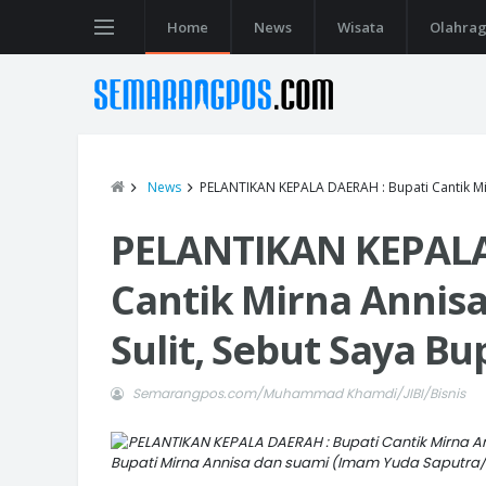
Home
News
Wisata
Olahra
News
PELANTIKAN KEPALA DAERAH : Bupati Cantik Mir
PELANTIKAN KEPALA
Cantik Mirna Annisa
Sulit, Sebut Saya B
Semarangpos.com/Muhammad Khamdi/JIBI/Bisnis
Bupati Mirna Annisa dan suami (Imam Yuda Saputra