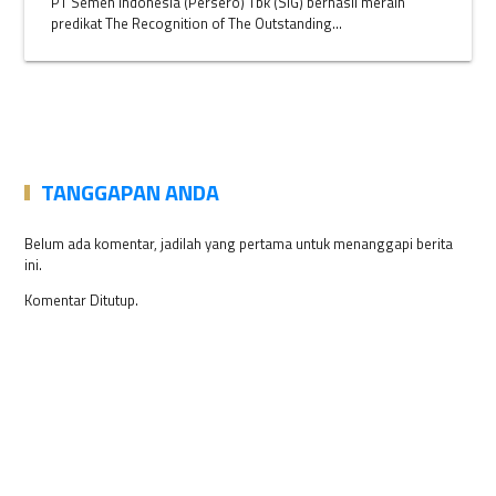
PT Semen Indonesia (Persero) Tbk (SIG) berhasil meraih
predikat The Recognition of The Outstanding...
TANGGAPAN ANDA
Belum ada komentar, jadilah yang pertama untuk menanggapi berita
ini.
Komentar Ditutup.