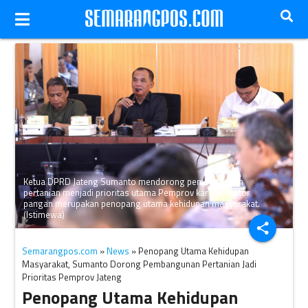
Ketua DPRD Jateng Sumanto mendorong pembangunan
pertanian menjadi prioritas utama Pemprov karena sektor
pangan merupakan penopang utama kehidupan masyarakat.
(Istimewa)
share
Semarangpos.com
»
News
» Penopang Utama Kehidupan
Masyarakat, Sumanto Dorong Pembangunan Pertanian Jadi
Prioritas Pemprov Jateng
Penopang Utama Kehidupan