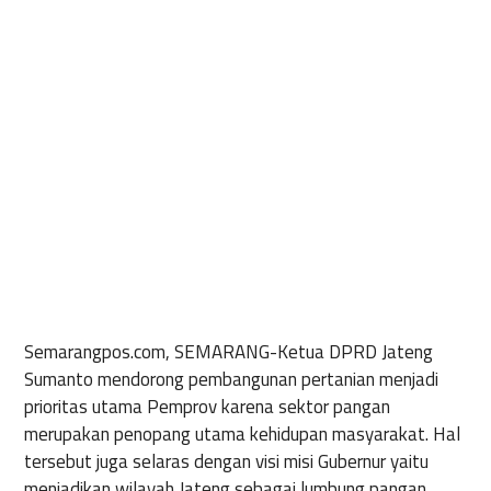
Semarangpos.com,
SEMARANG-
Ketua
DPRD
Jateng
Sumanto
mendorong
pembangunan
pertanian
menjadi
prioritas
utama
Pemprov
karena
sektor
pangan
merupakan
penopang
utama
kehidupan
masyarakat
. Hal
tersebut
juga
selaras
dengan
visi
misi
Gubernur
yaitu
menjadikan
wilayah
Jateng
sebagai
lumbung
pangan