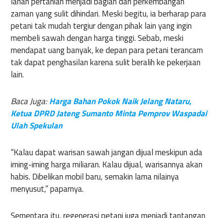
lahan
pertanian
menjadi
bagian
dari
perkembangan
zaman yang
sulit
dihindari
.
Meski
begitu
,
ia
berharap
para
petani
tak
mudah
tergiur
dengan
pihak
lain yang
ingin
membeli
sawah
dengan
harga
tinggi
.
Sebab
,
meski
mendapat
uang
banyak
,
ke
depan
para
petani
terancam
tak
dapat
penghasilan
karena
sulit
beralih
ke
pekerjaan
lain.
Baca Juga:
Harga
Bahan
Pokok
Naik
Jelang
Nataru
,
Ketua
DPRD
Jateng
Sumanto
Minta
Pemprov
Waspadai
Ulah
Spekulan
“
Kalau
dapat
warisan
sawah
jangan
dijual
meskipun
ada
iming-iming
harga
miliaran
.
Kalau
dijual
,
warisannya
akan
habis
.
Dibelikan
mobil
baru
,
semakin
lama
nilainya
menyusut
,”
paparnya
.
Sementara
itu
,
regenerasi
petani
juga
menjadi
tantangan