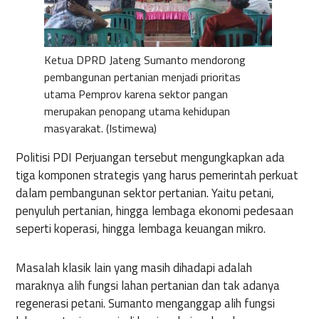
Ketua DPRD Jateng Sumanto mendorong
pembangunan pertanian menjadi prioritas
utama Pemprov karena sektor pangan
merupakan penopang utama kehidupan
masyarakat. (Istimewa)
Politisi
PDI
Perjuangan
tersebut
mengungkapkan
ada
tiga
komponen
strategis
yang
harus
pemerintah
perkuat
dalam
pembangunan
sektor
pertanian
.
Yaitu
petani
,
penyuluh
pertanian
,
hingga
lembaga
ekonomi
pedesaan
seperti
koperasi
,
hingga
lembaga
keuangan
mikro
.
Masalah
klasik
lain yang
masih
dihadapi
adalah
maraknya
alih
fungsi
lahan
pertanian
dan
tak
adanya
regenerasi
petani
.
Sumanto
menganggap
alih
fungsi