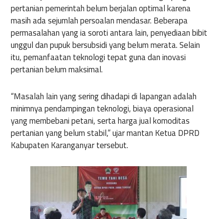
pertanian
pemerintah
belum
berjalan
optimal
karena
masih
ada
sejumlah
persoalan
mendasar
.
Beberapa
permasalahan
yang
ia
soroti
antara
lain,
penyediaan
bibit
unggul
dan
pupuk
bersubsidi
yang
belum
merata
.
Selain
itu
,
pemanfaatan
teknologi
tepat
guna
dan
inovasi
pertanian
belum
maksimal
.
“
Masalah
lain yang
sering
dihadapi
di
lapangan
adalah
minimnya
pendampingan
teknologi
,
biaya
operasional
yang
membebani
petani
,
serta
harga
jual
komoditas
pertanian
yang
belum
stabil
,”
ujar
mantan
Ketua
DPRD
Kabupaten
Karanganyar
tersebut
.