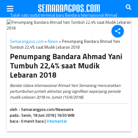
Salah satu sudut terminal baru Bandara Internasional Ahmad
Yani, Semarang, Jawa Tengah, Kamis (7/6)./Bisnis-Yustinus
Andry
share
Semarangpos.com
»
News
» Penumpang Bandara Ahmad Yani
Tumbuh 22,4% saat Mudik Lebaran 2018
Penumpang Bandara Ahmad Yani
Tumbuh 22,4% saat Mudik
Lebaran 2018
Bandar Udara Internasional Ahmad Yani Semarang mencatatkan
pertumbuhan jumlah aktivitas yang signifikan sepanjang periode
mudik Lebaran 2018 ini, Jumat (15/6/2018).
oleh : Semarangpos.com/Newswire
pada : Senin, 18 Juni 2018 | 16:50 WIB
baca : 0 menit baca |
0 Komentar