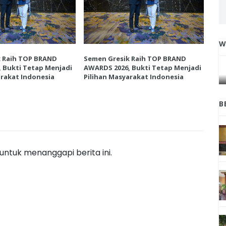
W
IGA
INI CARA UMAT KRISTIANI SALATIGA
k Raih TOP BRAND
Semen Gresik Raih TOP BRAND
Sem
L
JAGA KERUKUNAN SAMBUT NATAL
 Bukti Tetap Menjadi
AWARDS 2026, Bukti Tetap Menjadi
AWA
arakat Indonesia
Pilihan Masyarakat Indonesia
Pil
B
ntuk menanggapi berita ini.