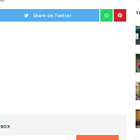
T
Share on Twitter
NBOX