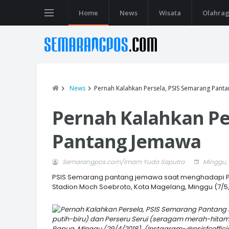
Home
News
Wisata
Olahra
News
Pernah Kalahkan Persela, PSIS Semarang Pant
Pernah Kalahkan Pe
Pantang Jemawa
Semarangpos.com/Imam Yuda Saputra
Minggu, 
PSIS Semarang pantang jemawa saat menghadapi Per
Stadion Moch Soebroto, Kota Magelang, Minggu (7/5/
putih-biru) dan Perseru Serui (seragam merah-hitam
Papua, Minggu (29/4/2018). (Instagram-@psisfcoffici