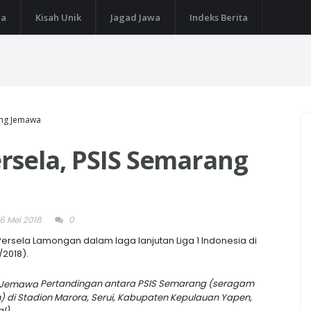
ga
Kisah Unik
Jagad Jawa
Indeks Berita
ang Jemawa
rsela, PSIS Semarang
6 Mei 2018
0
sela Lamongan dalam laga lanjutan Liga 1 Indonesia di
2018).
Pertandingan antara PSIS Semarang (seragam
) di Stadion Marora, Serui, Kabupaten Kepulauan Yapen,
al)