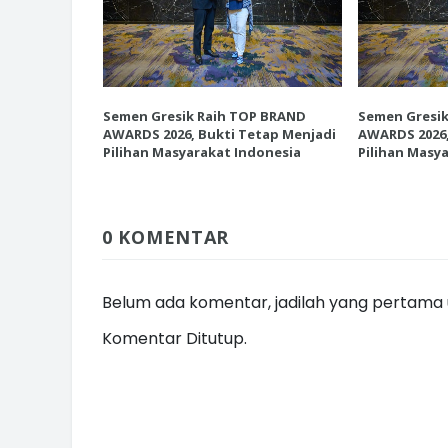
INI CARA UMAT KRISTIANI SALAT
P BRAND
Semen Gresik Raih TOP BRAND
Semen Gresi
JAGA KERUKUNAN SAMBUT NATA
etap Menjadi
AWARDS 2026, Bukti Tetap Menjadi
AWARDS 2026,
donesia
Pilihan Masyarakat Indonesia
Pilihan Masy
0 KOMENTAR
Belum ada komentar, jadilah yang pertama u
Komentar Ditutup.