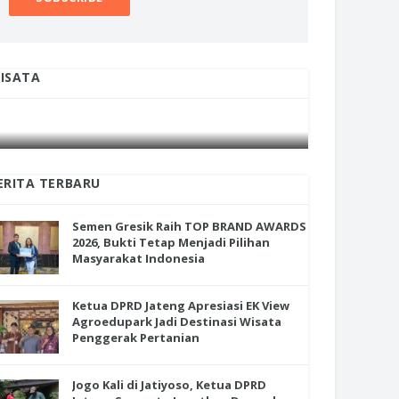
ISATA
INI CARA UMAT KRISTIANI SALATIGA
INI CARA
en Gresik Raih TOP BRAND
JAGA KERUKUNAN SAMBUT NATAL
JAGA KE
RDS 2026, Bukti Tetap Menjadi
ihan Masyarakat Indonesia
ERITA TERBARU
Semen Gresik Raih TOP BRAND AWARDS
2026, Bukti Tetap Menjadi Pilihan
Masyarakat Indonesia
Ketua DPRD Jateng Apresiasi EK View
Agroedupark Jadi Destinasi Wisata
Penggerak Pertanian
Jogo Kali di Jatiyoso, Ketua DPRD