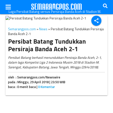
Laga Persibat Batang versus Persiraja Banda Aceh di Stadion M.
Sarengat Batang, Minggu (29/4/2018) sore. (Antara-Kutnadi)
share
Semarangpos.com
»
News
» Persibat Batang Tundukkan Persiraja
Banda Aceh 2-1
Persibat Batang Tundukkan
Persiraja Banda Aceh 2-1
Persibat Batang berhasil menundukkan Persiraja Banda Aceh, 2-1,
dalam laga Kompetisi Liga 2 Indonesia Musim 2018 di Stadion M.
Sarengat, Kabupaten Batang, Jawa Tengah, Minggu (29/4/2018).
oleh : Semarangpos.com/Newswire
pada : Minggu, 29 April 2018 | 23:50 WIB
baca : 0 menit baca |
0 Komentar